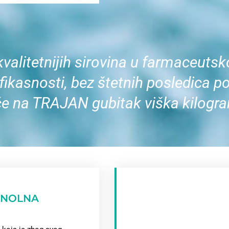
kvalitetnijih sirovina u farmaceut
fikasnosti, bez štetnih posledica 
če na TRAJAN gubitak viška kilogr
INOLNA