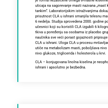
je forma nezasićene omega 6-masne kiseline
uticaja na sagorevanje masti nazvana „mast k
tankim“. Laboratorijskim istraživanjima dokaz
prisutnost CLA u ishrani smanjila telesnu m
6 nedelja. Studija sprovedena 2000. godine p
učesnici koji su koristili CLA izgubili 6 kil
tkiva u poređenju sa osobama iz placebo grup
naučnika sve veći porast gojaznosti pripisuj
CLA u ishrani. Uloga CLA u procesu mršavljan
utiče na metabolizam masti, poboljšava nivo 
nivo glukoze, triglicerida i holesterola u krvi.
CLA – konjugovana linolna kiselina je neopho
ishrani i apsolutno je bezbedna.