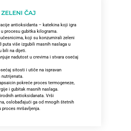
ZELENI ČAJ
acije antioksidanta – katekina koji igra
u procesu gubitka kilograma.
učesnicima, koji su konzumirali zeleni
3 puta više izgubili masnih naslaga u
bili na dijeti.
njuje nadutost u crevima i stvara osećaj
sećaj sitosti i utiče na ispravan
 nutrijenata.
 kapsaicin pokreće proces termogeneze,
gije i gubitak masnih naslaga.
rirodnih antioksidanata. Vrši
ma, oslobađajući ga od mnogih štetnih
ju proces mršavljenja.