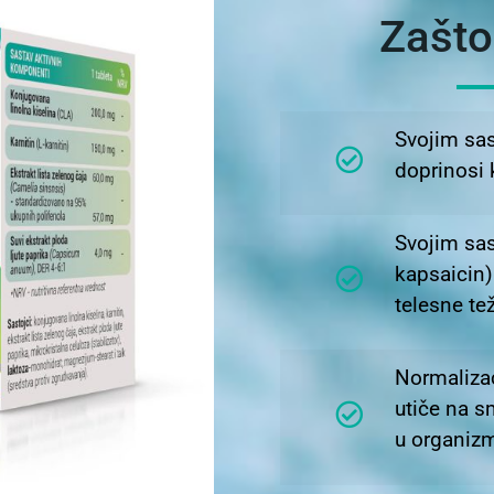
Zašto
Svojim sas
doprinosi 
Svojim sas
kapsaicin)
telesne te
Normalizac
utiče na s
u organiz