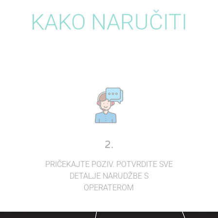
KAKO NARUČITI​
2.
PRIČEKAJTE POZIV. POTVRDITE SVE
DETALJE NARUDŽBE S
OPERATEROM