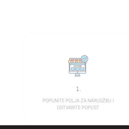
1.
POPUNITE POLJA ZA NARUDŽBU I
OSTVARITE POPUST