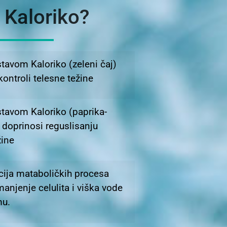
 Kaloriko?
tavom Kaloriko (zeleni čaj)
kontroli telesne težine
tavom Kaloriko (paprika-
 doprinosi reguslisanju
žine
ija mataboličkih procesa
manjenje celulita i viška vode
mu.