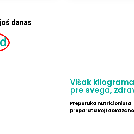
još danas
sd
Višak kilograma 
pre svega, zdra
Preporuka nutricionista i
preparata koji dokazano 