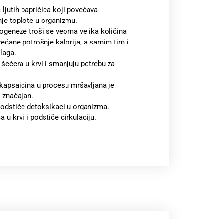
ljutih papričica koji povećava
je toplote u organizmu.
ogeneze troši se veoma velika količina
većane potrošnje kalorija, a samim tim i
laga.
 šećera u krvi i smanjuju potrebu za
apsaicina u procesu mršavljana je
a značajan.
podstiče detoksikaciju organizma.
u krvi i podstiče cirkulaciju.