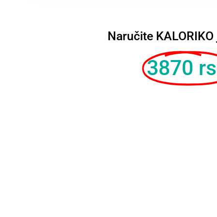
Naručite KALORIKO 
3870 r