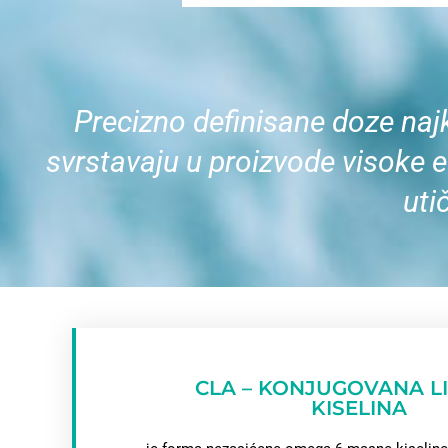
Precizno definisane doze naj
svrstavaju u proizvode visoke e
uti
CLA – KONJUGOVANA L
KISELINA