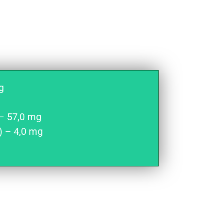
g
 – 57,0 mg
) – 4,0 mg