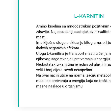
L-KARNITIN
Amino kiselina sa mnogostrukim pozitivnim 
zdravlje. Najpouzdaniji sastojak svih kvalite
masti.
Ima ključnu ulogu u skidanju kilograma, pri t
ikakvih negativnih efekata.
Uloga L-karnitina je transport masti u ćelija
njihovog sagorevanja i pretvaranja u energiju.
Nedostatak L-karnitina je jedan od glavnih ra
veliki broj dijeta završi neuspešno.
Na ovaj način utiče na normalizaciju metabo
masti se pretvaraju u energiju koja se troši, n
masne naslage u organizmu.