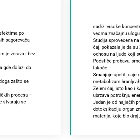
sadrži visoke koncentr
efektima po
veoma značajnu ulogu 
tnih sagorevača
Studija sprovedena na 
čaj, pokazala je da su 
om je zdrava i bez
odnosu na ljude koji su 
Podstiče probavu, sma
ma gde dolazi do
lakoće.
Smanjuje apetit, daje o
zloga zašto se
metabolizam hranljivih
Zeleni čaj, isto kao i
ličkih procesa –
ubrzava potrošnju ener
e stvaraju se
Jedan je od najjačih p
detoksikaciju organiz
materija, koje blokira