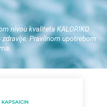
skom nivou kvaliteta KALORIKO
po zdravlje. Pravilnom upotrebom
ama.
KAPSAICIN