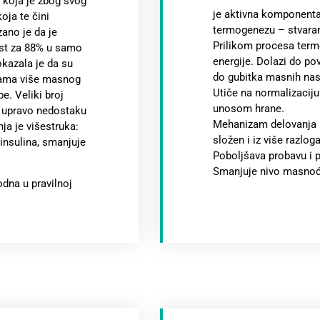
 koja je zbog svog
je aktivna komponenta 
oja te čini
termogenezu – stvaran
ano je da je
Prilikom procesa term
ast za 88% u samo
energije. Dolazi do po
okazala je da su
do gubitka masnih nas
ograma više masnog
Utiče na normalizaciju
e. Veliki broj
unosom hrane.
e upravo nedostaku
Mehanizam delovanja k
ja je višestruka:
složen i iz više razlog
insulina, smanjuje
Poboljšava probavu i 
Smanjuje nivo masnoća 
dna u pravilnoj