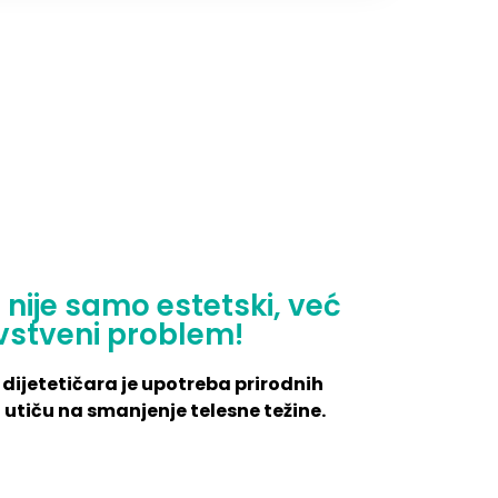
nije samo estetski, već
vstveni problem!
 dijetetičara je upotreba prirodnih
utiču na smanjenje telesne težine.