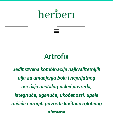
Artrofix
Jedinstvena kombinacija najkvalitetnijih
ulja za umanjenja bola i neprijatnog
osećaja nastalog usled povreda,
istegnuća, uganuća, ukočenosti, upale
mišića i drugih povreda koštanozglobnog
sistema