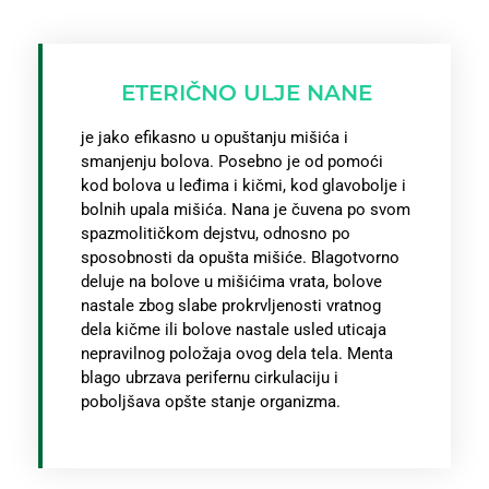
ETERIČNO ULJE NANE
je jako efikasno u opuštanju mišića i
smanjenju bolova. Posebno je od pomoći
kod bolova u leđima i kičmi, kod glavobolje i
bolnih upala mišića. Nana je čuvena po svom
spazmolitičkom dejstvu, odnosno po
sposobnosti da opušta mišiće. Blagotvorno
deluje na bolove u mišićima vrata, bolove
nastale zbog slabe prokrvljenosti vratnog
dela kičme ili bolove nastale usled uticaja
nepravilnog položaja ovog dela tela. Menta
blago ubrzava perifernu cirkulaciju i
poboljšava opšte stanje organizma.