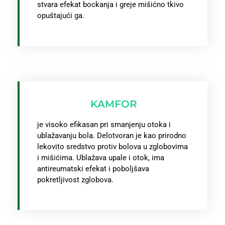
stvara efekat bockanja i greje mišićno tkivo
opuštajući ga.
KAMFOR
je visoko efikasan pri smanjenju otoka i
ublažavanju bola. Delotvoran je kao prirodno
lekovito sredstvo protiv bolova u zglobovima
i mišićima. Ublažava upale i otok, ima
antireumatski efekat i poboljšava
pokretljivost zglobova.