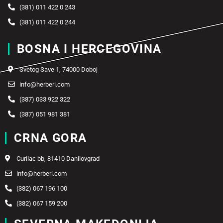
(381) 011 422 0 243
(381) 011 422 0 244
BOSNA I HERCEGOVINA
Svetog Save 1, 74000 Doboj
info@herberi.com
(387) 033 922 322
(387) 051 981 381
CRNA GORA
Curilac bb, 81410 Danilovgrad
info@herberi.com
(382) 067 196 100
(382) 067 159 200