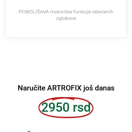
POBOLJŠAVA motoričke funkcije oštećenih
zglobova
Naručite ARTROFIX još danas
2950 rsd