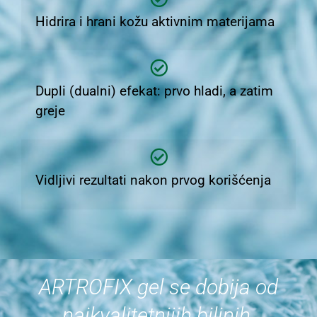
Hidrira i hrani kožu aktivnim materijama
Dupli (dualni) efekat: prvo hladi, a zatim
greje
Vidljivi rezultati nakon prvog korišćenja
ARTROFIX gel se dobija od
najkvalitetnijih biljnih,