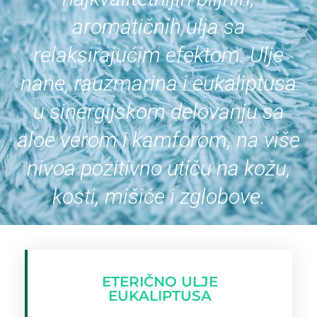
aromatičnih ulja sa
relaksirajućim efektom. Ulje
nane, rauzmarina i eukaliptusa
u sinergijskom delovanju sa
aloe verom i kamforom, na više
nivoa pozitivno utiču na kožu,
kosti, mišiće i zglobove.
ETERIČNO ULJE
EUKALIPTUSA