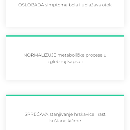
OSLOBAĐA simptoma bola i ublažava otok
NORMALIZUJE metaboličke procese u
zglobnoj kapsuli
SPREČAVA stanjivanje hrskavice i rast
koštane kičme