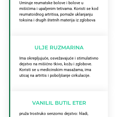
Umiruje reumatske bolove i bolove u
mišićima i upaljenim tetivama. Koristi se kod
reumatoidnog artritisa, pomaže uklanjanju
toksina i drugih štetnih materija iz zglobova
ULJE RUZMARINA
Ima okrepljujuće, osvežavajuće i stimulativno
dejstvo na mišićno tkivo, kožu i zglobove.
Koristi se u medicinskim masažama, ima
uticaj na artritis i poboljšanje cirkulacije.
VANILIL BUTIL ETER
pruža trostruko senzorno dejstvo: hladi,