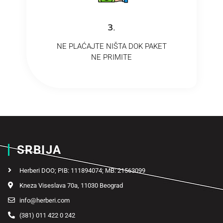
3.
NE PLAĆAJTE NIŠTA DOK PAKET
NE PRIMITE
SRBIJA
Herberi DOO; PIB: 111894074; MB: 21563099
Kneza Viseslava 70a, 11030 Beograd
info@herberi.com
(381) 011 422 0 242