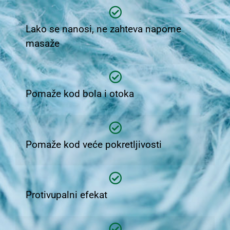
Lako se nanosi, ne zahteva naporne
masaže
Pomaže kod bola i otoka
Pomaže kod veće pokretljivosti
Protivupalni efekat