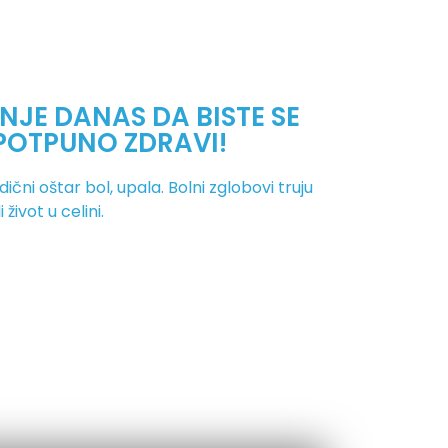
NJE DANAS DA BISTE SE
POTPUNO ZDRAVI!
čni oštar bol, upala. Bolni zglobovi truju
život u celini.