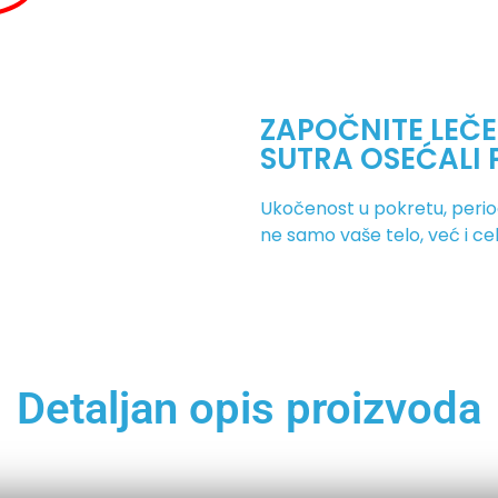
ZAPOČNITE LEČE
SUTRA OSEĆALI 
Ukočenost u pokretu, periodi
ne samo vaše telo, već i celi 
Detaljan opis proizvoda