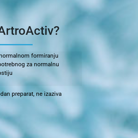
ArtroActiv?
 normalnom formiranju
potrebnog za normalnu
stiju
dan preparat, ne izaziva