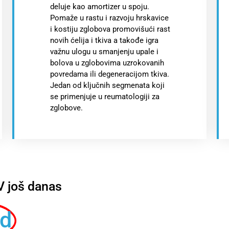
deluje kao amortizer u spoju.
Pomaže u rastu i razvoju hrskavice
i kostiju zglobova promovišući rast
novih ćelija i tkiva a takođe igra
važnu ulogu u smanjenju upale i
bolova u zglobovima uzrokovanih
povredama ili degeneracijom tkiva.
Jedan od ključnih segmenata koji
se primenjuje u reumatologiji za
zglobove.
 još danas
sd