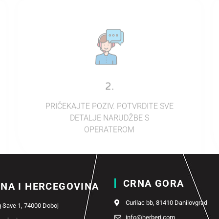
2.
PRIČEKAJTE POZIV. POTVRDITE SVE
DETALJE NARUDŽBE S
OPERATEROM
CRNA GORA
NA I HERCEGOVINA
Curilac bb, 81410 Danilovgrad
 Save 1, 74000 Doboj
info@herberi.com