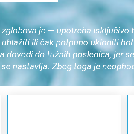
 zglobova je — upotreba isključivo 
 ublažiti ili čak potpuno ukloniti b
a dovodi do tužnih posledica, jer se
 se nastavlja. Zbog toga je neophod