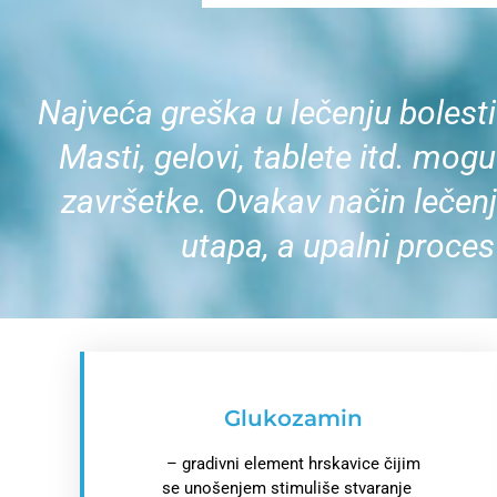
Najveća greška u lečenju bolesti
Masti, gelovi, tablete itd. mogu
završetke. Ovakav način lečenj
utapa, a upalni proces
Glukozamin
– gradivni element hrskavice čijim
se unošenjem stimuliše stvaranje