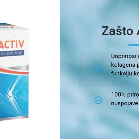
Zašto 
Doprinosi
kolagena 
funkciju ko
100% priro
nuspojave