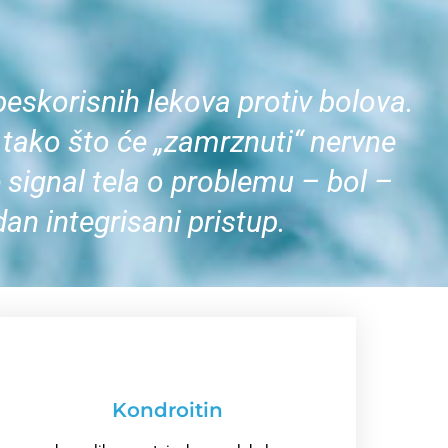
beskorisnih lekova protiv bolova.
ol tako što će „zamrznuti“ nervne
 signal tela o problemu – bol –
an integrisani pristup.
Kondroitin