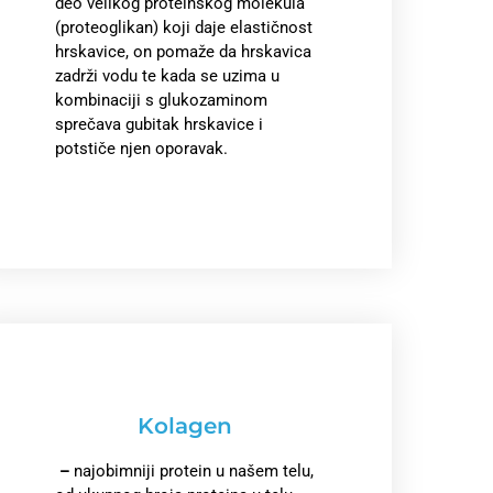
deo velikog proteinskog molekula
(proteoglikan) koji daje elastičnost
hrskavice, on pomaže da hrskavica
zadrži vodu te kada se uzima u
kombinaciji s glukozaminom
sprečava gubitak hrskavice i
potstiče njen oporavak.
Kolagen
–
najobimniji protein u našem telu,