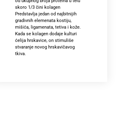
od ukupnog broja proteina u telu
skoro 1/3 čini kolagen
Predstavlja jedan od najbitnijih
gradivnih elemenata kostiju,
mišića, ligamenata, tetiva i kože.
Kada se kolagen dodaje kulturi
ćelija hrskavice, on stimuliše
stvaranje novog hrskavičavog
tkiva.