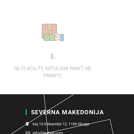
3.
NE PLAĆAJTE NIŠTA DOK PAKET NE
PRIMITE
SEVERNA MAKEDONIJA
Kej 13-ti Noembri 12, 1106 Skopje
info@herberi.com