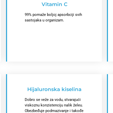
Vitamin C
99% pomaže boljoj apsorbciji svih
sastojaka u organizam.
Hijaluronska kiselina
Dobro se veže za vodu, stvarajući
viskoznu konzistenciju nalik želeu.
Obezbeđuje podmazivanje i takođe