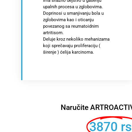
Ima snažno dejstvo u gašenju
upalnih procesa u zglobovima.
Doprinosi u smanjivanju bola u
zglobovima kao i oticanju
povezanog sa reumatoidnim
artritisom.
Deluje kroz nekoliko mehanizama
koji sprečavaju proliferaciju (
širenje ) ćelija karcinoma.
Naručite ARTROACTIV
3870 r