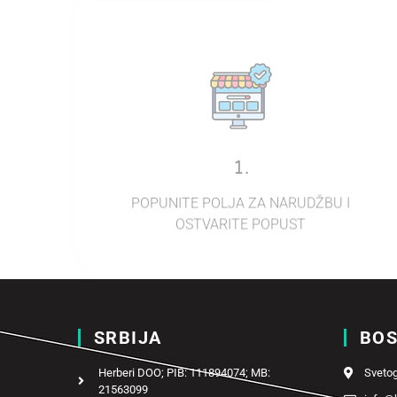
1.
POPUNITE POLJA ZA NARUDŽBU I
OSTVARITE POPUST
SRBIJA
BOS
Herberi DOO; PIB: 111894074; MB:
Svetog
21563099